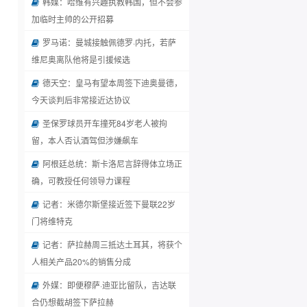
韩媒：哈维有兴趣执教韩国，但不会参
加临时主帅的公开招募
罗马诺：曼城接触佩德罗·内托，若萨
维尼奥离队他将是引援候选
德天空：皇马有望本周签下迪奥曼德，
今天谈判后非常接近达协议
圣保罗球员开车撞死84岁老人被拘
留，本人否认酒驾但涉嫌飙车
阿根廷总统：斯卡洛尼言辞得体立场正
确，可教授任何领导力课程
记者：米德尔斯堡接近签下曼联22岁
门将维特克
记者：萨拉赫周三抵达土耳其，将获个
人相关产品20%的销售分成
外媒：即便穆萨·迪亚比留队，吉达联
合仍想截胡签下萨拉赫