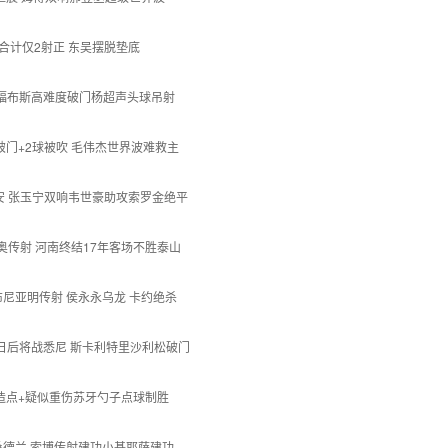
双方合计仅2射正 东吴摆脱垫底
1平 福布斯高难度破门杨超声头球吊射
钰栋破门+2球被吹 毛伟杰世界波难救主
2国安 张玉宁双响韦世豪助攻索罗金绝平
萨里奥传射 河南终结17年客场不胜泰山
8岁布尼亚明传射 侯永永乌龙 卡约绝杀
C三日后将战悉尼 斯卡利特里沙利松破门
拉梅造点+疑似重伤苏牙勺子点球制胜
-2桑德兰 索博传射建功小基耶萨建功