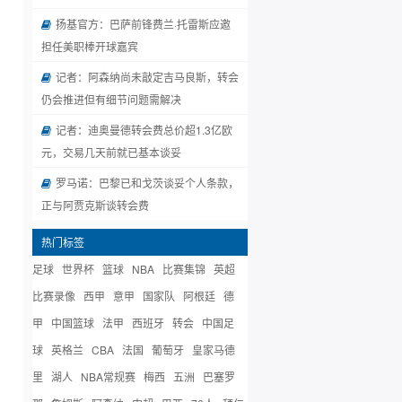
扬基官方：巴萨前锋费兰·托雷斯应邀
担任美职棒开球嘉宾
记者：阿森纳尚未敲定吉马良斯，转会
仍会推进但有细节问题需解决
记者：迪奥曼德转会费总价超1.3亿欧
元，交易几天前就已基本谈妥
罗马诺：巴黎已和戈茨谈妥个人条款，
正与阿贾克斯谈转会费
热门标签
足球
世界杯
篮球
NBA
比赛集锦
英超
比赛录像
西甲
意甲
国家队
阿根廷
德
甲
中国篮球
法甲
西班牙
转会
中国足
球
英格兰
CBA
法国
葡萄牙
皇家马德
里
湖人
NBA常规赛
梅西
五洲
巴塞罗