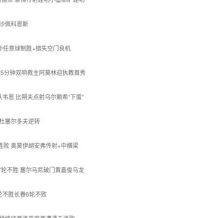
-2沙佩科恩斯
蒂替补任意球制胜+错失空门良机
卡马达5分钟双响救主阿莫林迎执教首秀
球队韦恩 比朔夫点射乌尔赖希“下蛋”
2遭杜塞尔多夫逆转
市三连败 奥莫伊胡安弗传射+中横梁
年人7轮不胜 塞尔马尼破门黄嘉俊乌龙
滨3轮不胜长春6轮不败