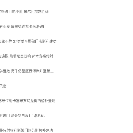
客家终结11轮不胜 米尔扎提制胜球
平长春亚泰 康拉德谭龙卡米洛破门
梁龙5轮不胜 37岁姜至鹏破门韦斯利建功
中超3连败 热菲尼奥双响 邦本宜裕传射
联赛4连败 海牛仍垫底西海岸升至第二
模贝雷
伦布 苏牙传射卡塞米罗乌龙梅西替补登场
点射破门 温哥华白浪1-1洛杉矶
纳 道曼传射措利斯破门热苏斯替补建功