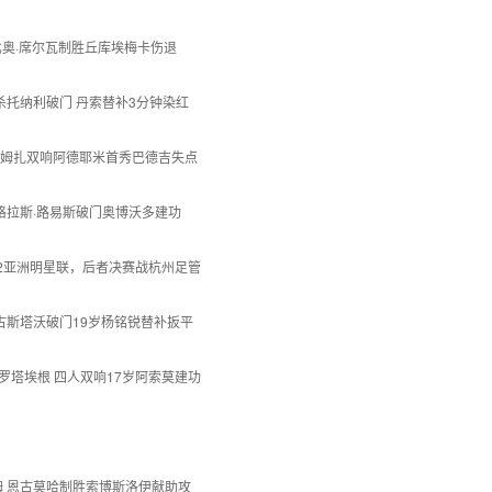
 法比奥·席尔瓦制胜丘库埃梅卡伤退
松绝杀托纳利破门 丹索替补3分钟染红
 哈姆扎双响阿德耶米首秀巴德吉失点
 道格拉斯·路易斯破门奥博沃多建功
0-2亚洲明星联，后者决赛战杭州足管
南 古斯塔沃破门19岁杨铭锐替补扳平
大胜罗塔埃根 四人双响17岁阿索莫建功
克瑟姆 恩古莫哈制胜索博斯洛伊献助攻