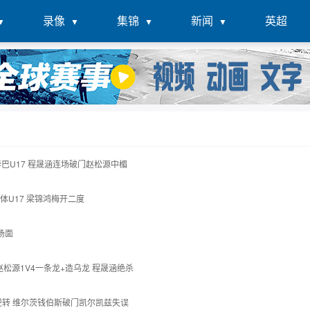
录像
集锦
新闻
英超
0毕巴U17 程晟涵连场破门赵松源中楣
 葡体U17 梁锦鸿梅开二度
名场面
7 赵松源1V4一条龙+造乌龙 程晟涵绝杀
兹联逆转 维尔茨钱伯斯破门凯尔凯兹失误