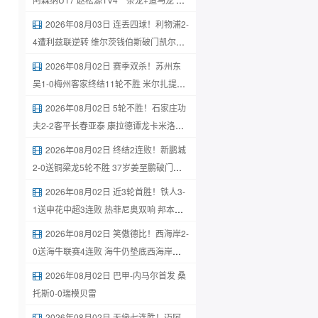
晟涵绝杀
2026年08月03日 连丢四球！利物浦2-
4遭利兹联逆转 维尔茨钱伯斯破门凯尔凯
兹失误
2026年08月02日 赛季双杀！苏州东
吴1-0梅州客家终结11轮不胜 米尔扎提制
胜球
2026年08月02日 5轮不胜！石家庄功
夫2-2客平长春亚泰 康拉德谭龙卡米洛破
门
2026年08月02日 终结2连败！新鹏城
2-0送铜梁龙5轮不胜 37岁姜至鹏破门韦
斯利建功
2026年08月02日 近3轮首胜！铁人3-
1送申花中超3连败 热菲尼奥双响 邦本宜
裕传射
2026年08月02日 笑傲德比！西海岸2-
0送海牛联赛4连败 海牛仍垫底西海岸升
至第二
2026年08月02日 巴甲-内马尔首发 桑
托斯0-0瑞模贝雷
2026年08月02日 无缘七连胜！迈阿