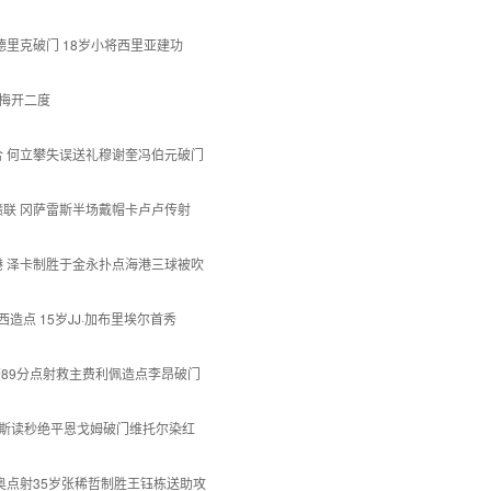
恩德里克破门 18岁小将西里亚建功
杰梅开二度
西联合 何立攀失误送礼穆谢奎冯伯元破门
定南赣联 冈萨雷斯半场戴帽卡卢卢传射
0海港 泽卡制胜于金永扑点海港三球被吹
莱西造点 15岁JJ·加布里埃尔首秀
韦世豪89分点射救主费利佩造点李昂破门
 福布斯读秒绝平恩戈姆破门维托尔染红
法比奥点射35岁张稀哲制胜王钰栋送助攻