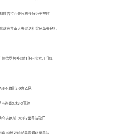
所罗门制胜吉拉西失良机多特绝平被吹
特尔任意球高井幸大失误送礼梁民革失良机
步者 佩德罗替补3射1传阿隆索开门红
胜那不勒斯2-0意乙队
罗马连丢3球3-3戛纳
厄 迪乌夫绝杀+双响+世界波破门
绝平恒宸 姆博双响郝昱丞超级世界波