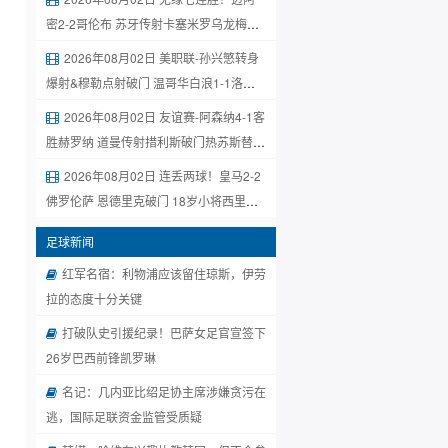
密2-2哥伦布 苏牙传射卡塞米罗乌龙梅西
替补登场
2026年08月02日 美职联-孙兴慜转身
爆射&穆勒点射破门 温哥华白浪1-1洛杉
矶
2026年08月02日 友谊赛-阿森纳4-1客
胜赫罗纳 道曼传射措利斯破门热苏斯替补
建功
2026年08月02日 连丢两球！皇马2-2
佛罗伦萨 恩德里克破门 18岁小将西里亚
建功
足球新闻
红军名宿：利物浦应该留住琼斯，伊劳
拉的态度十分关键
打破队史引援纪录！巴萨女足官宣签下
26岁巴西前锋凯罗琳
名记：几内亚比绍足协主席涉嫌贪污在
逃，国际足联资金监管受质疑