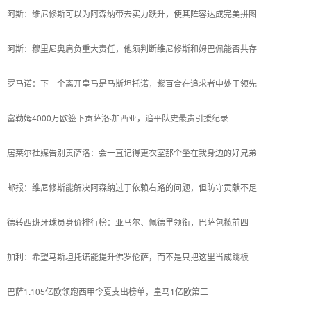
阿斯：维尼修斯可以为阿森纳带去实力跃升，使其阵容达成完美拼图
阿斯：穆里尼奥肩负重大责任，他须判断维尼修斯和姆巴佩能否共存
罗马诺：下一个离开皇马是马斯坦托诺，紫百合在追求者中处于领先
富勒姆4000万欧签下贡萨洛·加西亚，追平队史最贵引援纪录
居莱尔社媒告别贡萨洛：会一直记得更衣室那个坐在我身边的好兄弟
邮报：维尼修斯能解决阿森纳过于依赖右路的问题，但防守贡献不足
德转西班牙球员身价排行榜：亚马尔、佩德里领衔，巴萨包揽前四
加利：希望马斯坦托诺能提升佛罗伦萨，而不是只把这里当成跳板
巴萨1.105亿欧领跑西甲今夏支出榜单，皇马1亿欧第三