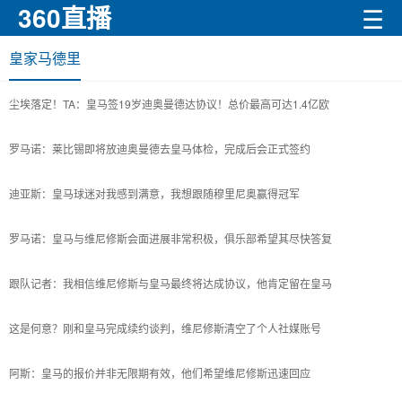
360直播
☰
皇家马德里
尘埃落定！TA：皇马签19岁迪奥曼德达协议！总价最高可达1.4亿欧
罗马诺：莱比锡即将放迪奥曼德去皇马体检，完成后会正式签约
迪亚斯：皇马球迷对我感到满意，我想跟随穆里尼奥赢得冠军
罗马诺：皇马与维尼修斯会面进展非常积极，俱乐部希望其尽快答复
跟队记者：我相信维尼修斯与皇马最终将达成协议，他肯定留在皇马
这是何意？刚和皇马完成续约谈判，维尼修斯清空了个人社媒账号
阿斯：皇马的报价并非无限期有效，他们希望维尼修斯迅速回应