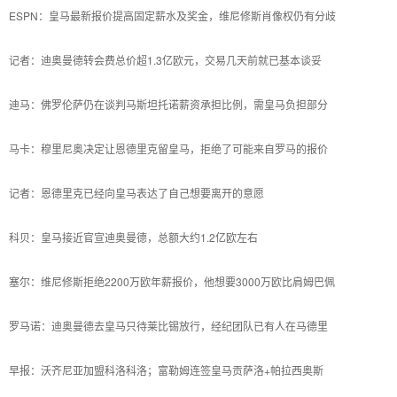
ESPN：皇马最新报价提高固定薪水及奖金，维尼修斯肖像权仍有分歧
记者：迪奥曼德转会费总价超1.3亿欧元，交易几天前就已基本谈妥
迪马：佛罗伦萨仍在谈判马斯坦托诺薪资承担比例，需皇马负担部分
马卡：穆里尼奥决定让恩德里克留皇马，拒绝了可能来自罗马的报价
记者：恩德里克已经向皇马表达了自己想要离开的意愿
科贝：皇马接近官宣迪奥曼德，总额大约1.2亿欧左右
塞尔：维尼修斯拒绝2200万欧年薪报价，他想要3000万欧比肩姆巴佩
罗马诺：迪奥曼德去皇马只待莱比锡放行，经纪团队已有人在马德里
早报：沃齐尼亚加盟科洛科洛；富勒姆连签皇马贡萨洛+帕拉西奥斯