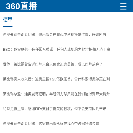
360直播
☰
德甲
迪奥曼德告别莱比锡：俱乐部会在我心中占据特殊位置，感谢所有
BBC：欧足联仍不信任因凡蒂诺，任何人或机构为他辩护都无济于事
世体：莱比锡曾告诉巴萨只会天价卖迪奥曼德，所以巴萨放弃了
莱比锡卖人收入榜：迪奥曼德1.25亿欧居首，舍什科索博奥尔莫在列
莱比锡总监：迪奥曼德证明，年轻潜力球员能在我们这得到巨大提升
约旦足协主席：感谢FIFA支付了拖欠的款项，但不会支持因凡蒂诺
迪奥曼德告别莱比锡：这家俱乐部永远在我心中占据特殊位置