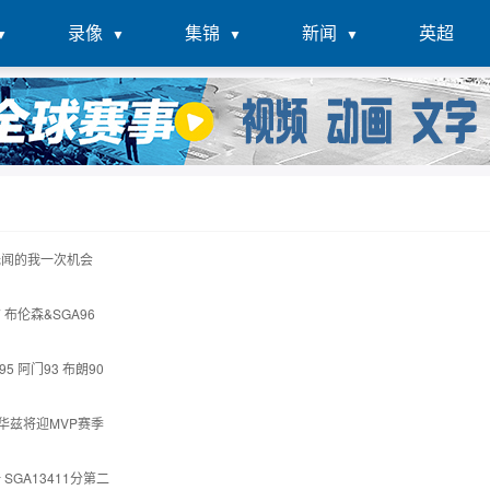
录像
集锦
新闻
英超
无闻的我一次机会
 布伦森&SGA96
5 阿门93 布朗90
华兹将迎MVP赛季
SGA13411分第二