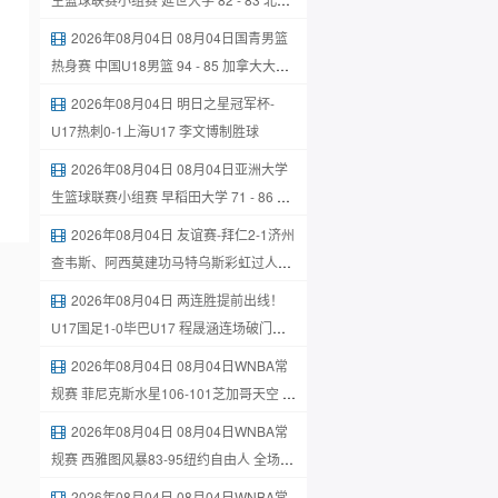
大学 集锦
2026年08月04日 08月04日国青男篮
热身赛 中国U18男篮 94 - 85 加拿大大卫·
安篮球学院 集锦
2026年08月04日 明日之星冠军杯-
U17热刺0-1上海U17 李文博制胜球
2026年08月04日 08月04日亚洲大学
生篮球联赛小组赛 早稻田大学 71 - 86 清
华大学 集锦
2026年08月04日 友谊赛-拜仁2-1济州
查韦斯、阿西莫建功马特乌斯彩虹过人送
助攻
2026年08月04日 两连胜提前出线！
U17国足1-0毕巴U17 程晟涵连场破门赵
松源中楣
2026年08月04日 08月04日WNBA常
规赛 菲尼克斯水星106-101芝加哥天空 全
场集锦
2026年08月04日 08月04日WNBA常
规赛 西雅图风暴83-95纽约自由人 全场集
锦
2026年08月04日 08月04日WNBA常