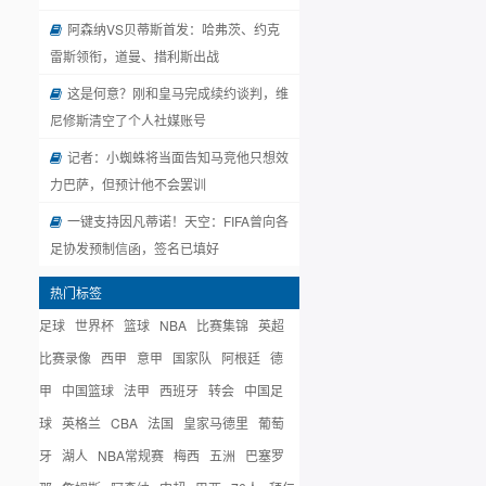
阿森纳VS贝蒂斯首发：哈弗茨、约克
雷斯领衔，道曼、措利斯出战
这是何意？刚和皇马完成续约谈判，维
尼修斯清空了个人社媒账号
记者：小蜘蛛将当面告知马竞他只想效
力巴萨，但预计他不会罢训
一键支持因凡蒂诺！天空：FIFA曾向各
足协发预制信函，签名已填好
热门标签
足球
世界杯
篮球
NBA
比赛集锦
英超
比赛录像
西甲
意甲
国家队
阿根廷
德
甲
中国篮球
法甲
西班牙
转会
中国足
球
英格兰
CBA
法国
皇家马德里
葡萄
牙
湖人
NBA常规赛
梅西
五洲
巴塞罗