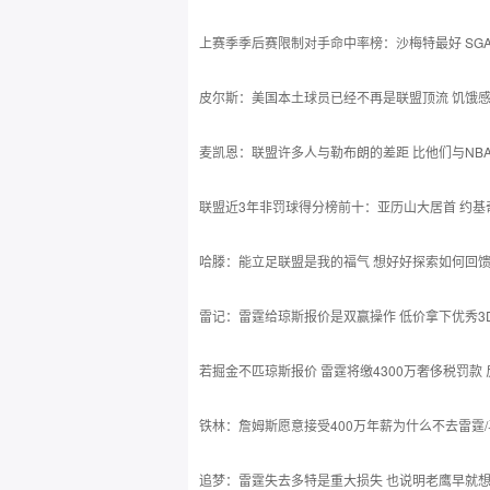
上赛季季后赛限制对手命中率榜：沙梅特最好 SGA
皮尔斯：美国本土球员已经不再是联盟顶流 饥饿
麦凯恩：联盟许多人与勒布朗的差距 比他们与NB
联盟近3年非罚球得分榜前十：亚历山大居首 约基
哈滕：能立足联盟是我的福气 想好好探索如何回
雷记：雷霆给琼斯报价是双赢操作 低价拿下优秀3
若掘金不匹琼斯报价 雷霆将缴4300万奢侈税罚款 
铁林：詹姆斯愿意接受400万年薪为什么不去雷霆
追梦：雷霆失去多特是重大损失 也说明老鹰早就