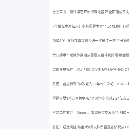
雷霆官方：新球馆已开始浇筑地基 距全面建成又
7年俄城生涯结束！多特雷霆生涯11.6分3.8板 1
顶级3D！多特在雷霆曾入选一次最佳一防 三分命
专业接手？老鹰休赛期从雷霆交易得到阿隆·维金
雷霆今夏操作：送走阿隆·维金斯&乔&多特 签回肯
名记：雷霆得到的3次轮为27年公牛次轮、31&3
雷霆今夏3笔交易共换来7个次轮签 削减2.24亿支
不是单纯放弃！Shams：雷霆通过交易多特 创造出
名记：送走阿隆·维金斯&乔&多特 雷霆奢侈税从1.0