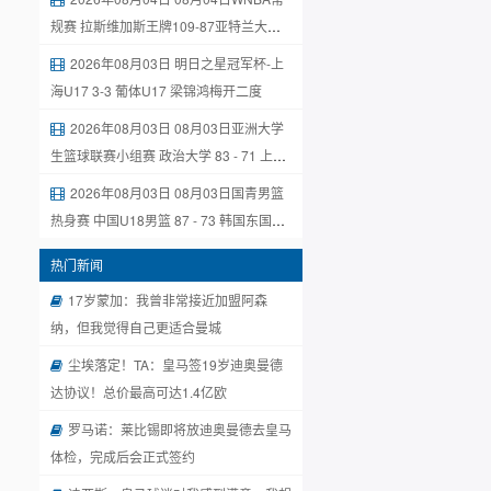
规赛 拉斯维加斯王牌109-87亚特兰大梦
想 全场集锦
2026年08月03日 明日之星冠军杯-上
海U17 3-3 葡体U17 梁锦鸿梅开二度
2026年08月03日 08月03日亚洲大学
生篮球联赛小组赛 政治大学 83 - 71 上海
交通大学 集锦
2026年08月03日 08月03日国青男篮
热身赛 中国U18男篮 87 - 73 韩国东国大
学 集锦
热门新闻
17岁蒙加：我曾非常接近加盟阿森
纳，但我觉得自己更适合曼城
尘埃落定！TA：皇马签19岁迪奥曼德
达协议！总价最高可达1.4亿欧
罗马诺：莱比锡即将放迪奥曼德去皇马
体检，完成后会正式签约