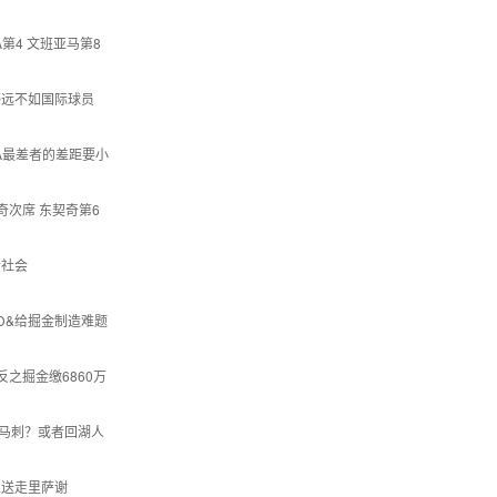
第4 文班亚马第8
感远不如国际球员
A最差者的差距要小
奇次席 东契奇第6
馈社会
D&给掘金制造难题
反之掘金缴6860万
/马刺？或者回湖人
想送走里萨谢