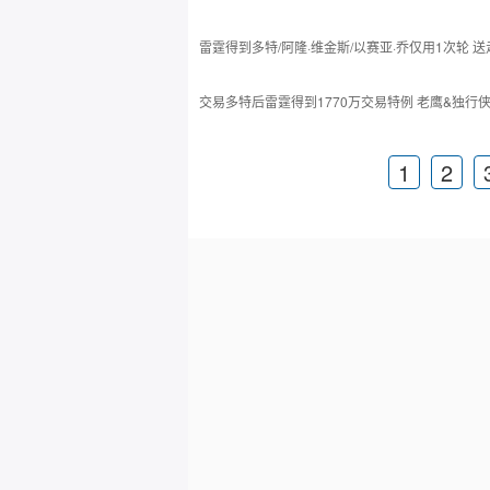
雷霆得到多特/阿隆·维金斯/以赛亚·乔仅用1次轮 
交易多特后雷霆得到1770万交易特例 老鹰&独行
1
2