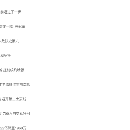
向前迈进了一步
次防守一阵+总冠军
中数队史第六
斯和多特
威 提前续约哈滕
2年老鹰顺位靠前次轮
出 避开第二土豪线
1700万的交易特例
22亿降至1960万