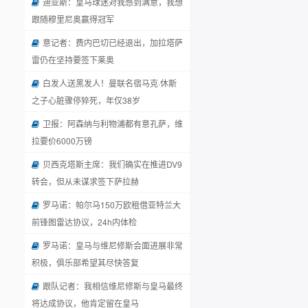
迪亚斯：皇马球迷对我感到满意，我想
跟随穆里尼奥赢得冠军
意记者：费内巴切已经退出，加拉塔萨
雷仍在坚持要签下莱奥
白发人送黑发人！曼联名宿马克·休斯
之子心脏骤停猝死，年仅38岁
卫报：阿森纳与利物浦都有意孔萨，维
拉要价6000万镑
贝西克塔斯主席：我们确实在推进DV9
转会，但从未谋求签下萨拉赫
罗马诺：帕尔马150万欧租借亚特兰大
前锋图雷达协议，24h内体检
罗马诺：皇马与维尼修斯会面进展非常
积极，俱乐部希望其尽快答复
跟队记者：我相信维尼修斯与皇马最终
将达成协议，他肯定留在皇马