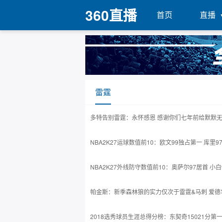
360直播
首页
直播
雷霆
多特告别雷霆：永怀感恩 感谢你们七年前给默默
NBA2K27运球数值前10：欧文99独占第一 库里97
NBA2K27外线防守数值前10：奥萨尔97居首 小白9
帕金斯：新季森林狼的实力仅次于雷霆&马刺 爱德
2018选秀球员生涯总得分榜：东契奇15021分第一 