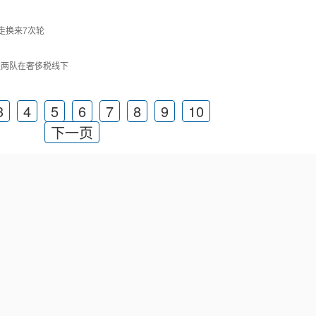
送走换来7次轮
侠两队在奢侈税线下
3
4
5
6
7
8
9
10
下一页