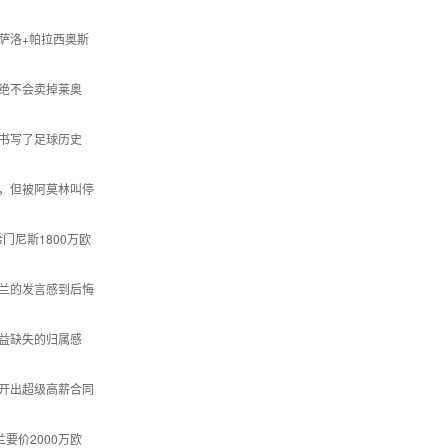
萨洛+帕拉西奥斯
绝不会卖掉莱奥
书写了足球历史
，但被阿莫林叫停
门尼斯1800万欧
兰的发言感到后悔
益缺失的归属感
开出超级高薪合同
要价2000万欧