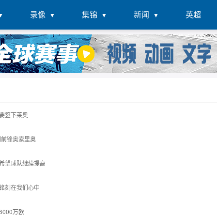
录像
集锦
新闻
英超
要签下莱奥
利前锋奥索里奥
希望球队继续提高
铭刻在我们心中
000万欧