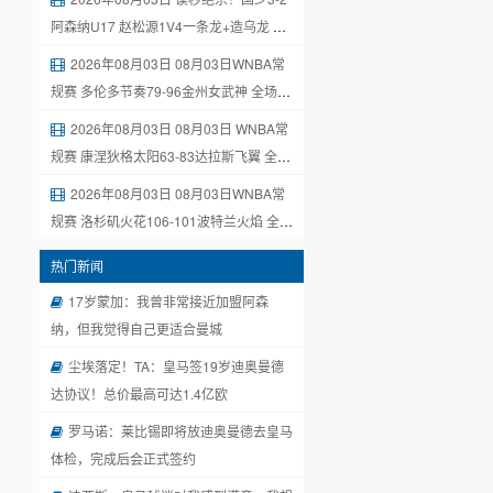
阿森纳U17 赵松源1V4一条龙+造乌龙 程
晟涵绝杀
2026年08月03日 08月03日WNBA常
规赛 多伦多节奏79-96金州女武神 全场集
锦
2026年08月03日 08月03日 WNBA常
规赛 康涅狄格太阳63-83达拉斯飞翼 全场
集锦
2026年08月03日 08月03日WNBA常
规赛 洛杉矶火花106-101波特兰火焰 全场
集锦
热门新闻
17岁蒙加：我曾非常接近加盟阿森
纳，但我觉得自己更适合曼城
尘埃落定！TA：皇马签19岁迪奥曼德
达协议！总价最高可达1.4亿欧
罗马诺：莱比锡即将放迪奥曼德去皇马
体检，完成后会正式签约