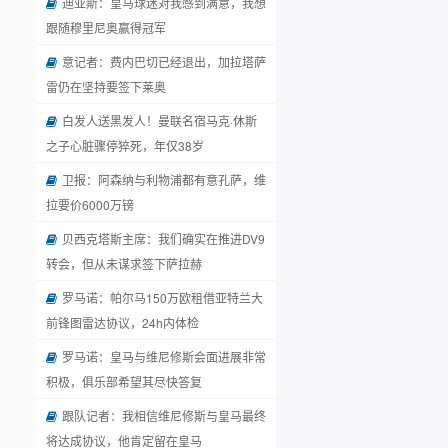
迪亚斯：皇马球迷对我感到满意，我想
跟随穆里尼奥赢得冠军
意记者：费内巴切已经退出，加拉塔萨
雷仍在坚持要签下莱奥
白发人送黑发人！曼联名宿马克·休斯
之子心脏骤停猝死，年仅38岁
卫报：阿森纳与利物浦都有意孔萨，维
拉要价6000万镑
贝西克塔斯主席：我们确实在推进DV9
转会，但从未谋求签下萨拉赫
罗马诺：帕尔马150万欧租借亚特兰大
前锋图雷达协议，24h内体检
罗马诺：皇马与维尼修斯会面进展非常
积极，俱乐部希望其尽快答复
跟队记者：我相信维尼修斯与皇马最终
将达成协议，他肯定留在皇马