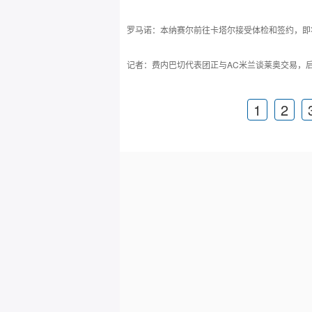
罗马诺：本纳赛尔前往卡塔尔接受体检和签约，即
记者：费内巴切代表团正与AC米兰谈莱奥交易，
1
2