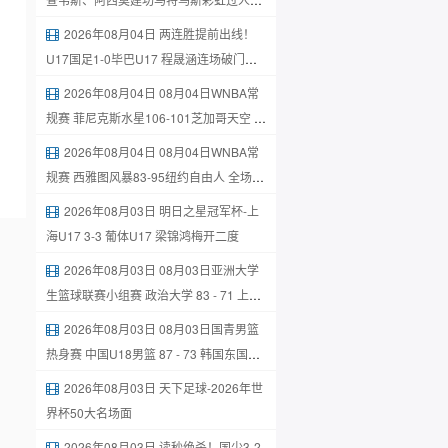
助攻
2026年08月04日 两连胜提前出线！
U17国足1-0毕巴U17 程晟涵连场破门赵
松源中楣
2026年08月04日 08月04日WNBA常
规赛 菲尼克斯水星106-101芝加哥天空 全
场集锦
2026年08月04日 08月04日WNBA常
规赛 西雅图风暴83-95纽约自由人 全场集
锦
2026年08月03日 明日之星冠军杯-上
海U17 3-3 葡体U17 梁锦鸿梅开二度
2026年08月03日 08月03日亚洲大学
生篮球联赛小组赛 政治大学 83 - 71 上海
交通大学 集锦
2026年08月03日 08月03日国青男篮
热身赛 中国U18男篮 87 - 73 韩国东国大
学 集锦
2026年08月03日 天下足球-2026年世
界杯50大名场面
2026年08月03日 读秒绝杀！国少3-2