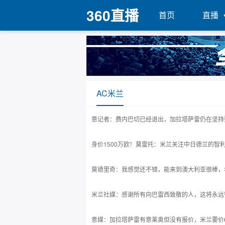
360直播
首页
直播
AC米兰
意记者：费内巴切已经退出，加拉塔萨雷仍在坚持
身价1500万欧！莫雷托：米兰关注中日德兰的智
莫德里奇：我感觉还不错，能来到澳大利亚很棒，
米兰社媒：感谢所有向巴雷西致敬的人，这将永远
意媒：加拉塔萨雷有意莱奥但没有报价，米兰要价6