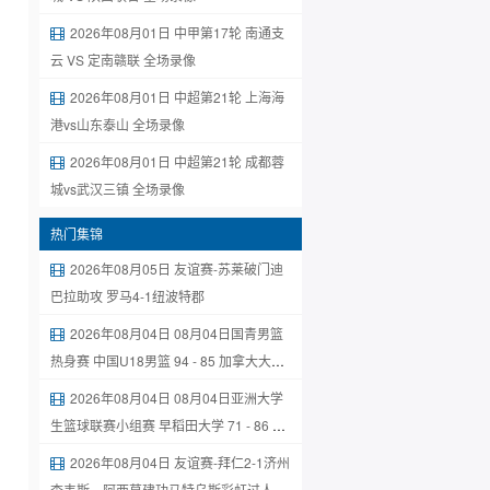
2026年08月01日 中甲第17轮 南通支
云 VS 定南赣联 全场录像
2026年08月01日 中超第21轮 上海海
港vs山东泰山 全场录像
2026年08月01日 中超第21轮 成都蓉
城vs武汉三镇 全场录像
热门集锦
2026年08月05日 友谊赛-苏莱破门迪
巴拉助攻 罗马4-1纽波特郡
2026年08月04日 08月04日国青男篮
热身赛 中国U18男篮 94 - 85 加拿大大卫·
安篮球学院 集锦
2026年08月04日 08月04日亚洲大学
生篮球联赛小组赛 早稻田大学 71 - 86 清
华大学 集锦
2026年08月04日 友谊赛-拜仁2-1济州
查韦斯、阿西莫建功马特乌斯彩虹过人送