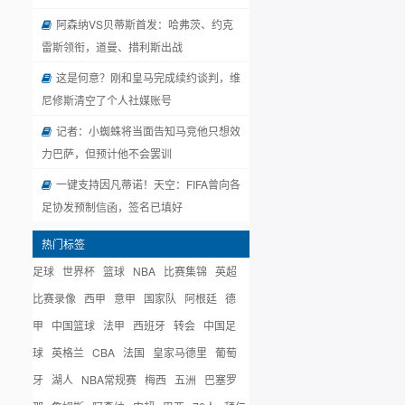
阿森纳VS贝蒂斯首发：哈弗茨、约克
雷斯领衔，道曼、措利斯出战
这是何意？刚和皇马完成续约谈判，维
尼修斯清空了个人社媒账号
记者：小蜘蛛将当面告知马竞他只想效
力巴萨，但预计他不会罢训
一键支持因凡蒂诺！天空：FIFA曾向各
足协发预制信函，签名已填好
热门标签
足球
世界杯
篮球
NBA
比赛集锦
英超
比赛录像
西甲
意甲
国家队
阿根廷
德
甲
中国篮球
法甲
西班牙
转会
中国足
球
英格兰
CBA
法国
皇家马德里
葡萄
牙
湖人
NBA常规赛
梅西
五洲
巴塞罗