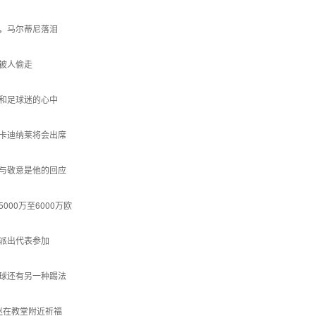
，马尔蒂尼落泪
被人偷走
和足球迷的心中
卡迪纳莱将会出席
与敬意是他的回应
00万至6000万欧
派出代表参加
球还有另一种踢法
迷在教堂附近祈福