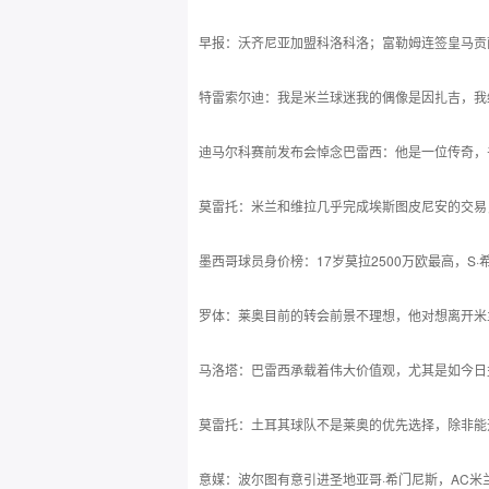
早报：沃齐尼亚加盟科洛科洛；富勒姆连签皇马贡
特雷索尔迪：我是米兰球迷我的偶像是因扎吉，我
迪马尔科赛前发布会悼念巴雷西：他是一位传奇，
莫雷托：米兰和维拉几乎完成埃斯图皮尼安的交易
墨西哥球员身价榜：17岁莫拉2500万欧最高，S·希
罗体：莱奥目前的转会前景不理想，他对想离开米
马洛塔：巴雷西承载着伟大价值观，尤其是如今日
莫雷托：土耳其球队不是莱奥的优先选择，除非能
意媒：波尔图有意引进圣地亚哥·希门尼斯，AC米兰