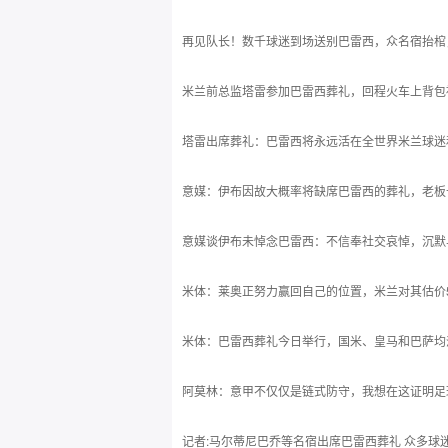
再见队长！数千球迷到场送别巴雷西，众名宿抬棺
米兰前总监塔雷参加巴雷西葬礼，回程火车上背包
塔雷出席葬礼：巴雷西将永远活在全世界米兰球迷
意媒：伊布因故大概率将缺席巴雷西的葬礼，老板
意媒谈伊布未悼念巴雷西：不信奉社交哀悼，沉默
米体：莱奥正努力赢回自己的位置，米兰对其估价50
米体：巴雷西葬礼今日举行，国米、皇马和巴萨均
阿莫林：意甲不仅仅是链式防守，我想在这证明足
记者:马尔蒂尼巴乔等名宿出席巴雷西葬礼 众多球