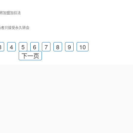
将加盟加拉法
后者只接受永久转会
3
4
5
6
7
8
9
10
下一页