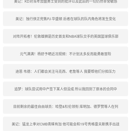
美记：KD对当年加盟勇士受到的批评以及此后的一切仍然非常敏感
美记：独行侠正兜售PJ·华盛顿 后者在球队的队内角色将发生变化
对阵开拓者！伦敦雄狮是历史首支和NBA球队交手的英国篮球俱乐部
元气满满！杨舒予晒近况视频：不计划太多反而能勇敢冒险
迪恩·韦德：人们都会关注马克西、老詹等人 我要帮他们分担压力
追梦：球队尝试用中产签下某人但没成 所以我回到了原本的合同中
目前剩余的最佳自由球员：哈登&杜伦领衔 库明加、德罗赞等人在列
美记：猛龙上季对CMB青睐有加 他可能会和19号秀格雷夫斯携手出战