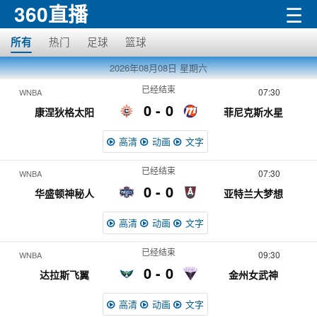
360直播
☰
热门
足球
篮球
所有
2026年08月08日
星期六
已经结束
07:30
WNBA
0
0
康涅狄格太阳
菲尼克斯水星
高清
动画
文字
已经结束
07:30
WNBA
0
0
华盛顿神秘人
亚特兰大梦想
高清
动画
文字
已经结束
09:30
WNBA
0
0
达拉斯飞翼
金州女武神
高清
动画
文字