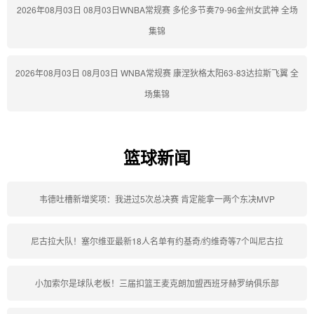
2026年08月03日 08月03日WNBA常规赛 多伦多节奏79-96金州女武神 全场
集锦
2026年08月03日 08月03日 WNBA常规赛 康涅狄格太阳63-83达拉斯飞翼 全
场集锦
篮球新闻
韦德吐槽新增奖项：我进过5次总决赛 肯定能拿一两个东决MVP
尼古拉大队！塞尔维亚最新18人名单有约基奇/约维奇等7个叫尼古拉
小加索尔是球队老板！三届扣篮王麦克朗加盟西班牙赫罗纳俱乐部