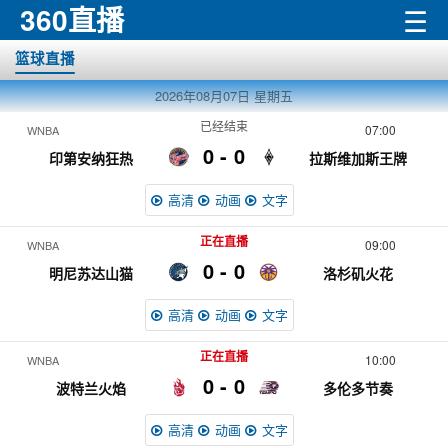
360直播
☰
篮球直播
2026年08月07日
星期五
已经结束
07:00
WNBA
0
0
印第安纳狂热
拉斯维加斯王牌
高清
动画
文字
正在直播
09:00
WNBA
0
0
明尼苏达山猫
洛杉矶火花
高清
动画
文字
正在直播
10:00
WNBA
0
0
波特兰火焰
多伦多节奏
高清
动画
文字