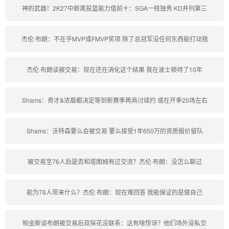
神的武器！2K27中距离投篮能力值前十：SGA一枝独秀 KD并列第三
杰伦·布朗：不在乎MVP或FMVP奖项 除了总冠军没任何东西能打动我
杰伦·布朗谈被交易：现在还在消化这个结果 我在波士顿待了10年
Shams：奇才&浓眉都决定等到新赛季再商讨续约 或在开季20场左右
Shams：沃特森要么会被交易 要么接受1年650万的资质报价留队
被交易至76人后是否和塔图姆有过交流？杰伦·布朗：没怎么聊过
能为76人带来什么？杰伦·布朗：现在难回答 我能保证的是做自己
帕金斯谈布朗被交易后双探花没联系：这有啥惊讶？他们场外没私交