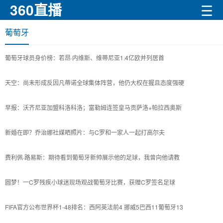
360直播
☰
葡萄牙
葡萄牙球员身价榜：若昂·内维斯、维蒂尼亚1.4亿欧并列居首
天空：尚未形成反因凡蒂诺全球集体阵营，他仍大权在握且态度强硬
早报：沃齐尼亚加盟科洛科洛；富勒姆连签皇马贡萨洛+帕拉西奥斯
新婚在即？乔治娜社媒晒照片：与C罗和一家人一起打高尔夫
费利佩·路易斯：期待看到葡萄牙新帅展示他的足球，我曾向他请教
圆梦！一C罗残疾小球迷现场观战葡萄牙比赛，获赠C罗签名足球
FIFA官方公布世界杯1-48排名：西阿英法前4 挪威5巴西11葡萄牙13