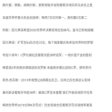
图片报：穆勒、胡梅尔斯、索默将联手收购葡萄牙球队阿马多拉之星
本届世界杯重大机会创造榜：梅西7次位列第一，奥利塞5次第二
阿斯：因凡蒂诺希望2030世界杯决赛安排在伯纳乌，皇马已和他接触
因凡蒂诺：扩军至64队仍在讨论，每个国家都应有参加世界杯的梦想
夺冠十周年！C罗社媒纪念葡萄牙欧洲杯冠军：一场价值千金的胜利
梅里诺2年前绝杀德国送别克罗斯 本届绝杀葡比送别C罗、德布劳内
若热·热苏斯：2013年我想让B席踢左后卫，瓜帅之后也曾这么安排
桑托斯谈葡萄牙夺欧洲杯：解放C罗至关重要 我们不能给他防守任务
梅西世界杯2679分钟8次罚点！历史各国也仅葡萄牙罚点球频率更高