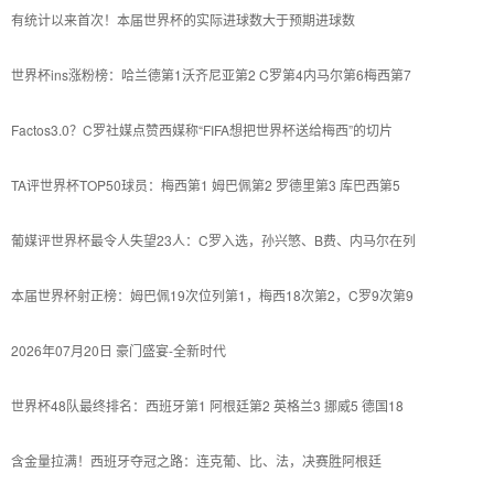
有统计以来首次！本届世界杯的实际进球数大于预期进球数
世界杯ins涨粉榜：哈兰德第1沃齐尼亚第2 C罗第4内马尔第6梅西第7
Factos3.0？C罗社媒点赞西媒称“FIFA想把世界杯送给梅西”的切片
TA评世界杯TOP50球员：梅西第1 姆巴佩第2 罗德里第3 库巴西第5
葡媒评世界杯最令人失望23人：C罗入选，孙兴慜、B费、内马尔在列
本届世界杯射正榜：姆巴佩19次位列第1，梅西18次第2，C罗9次第9
2026年07月20日 豪门盛宴-全新时代
世界杯48队最终排名：西班牙第1 阿根廷第2 英格兰3 挪威5 德国18
含金量拉满！西班牙夺冠之路：连克葡、比、法，决赛胜阿根廷