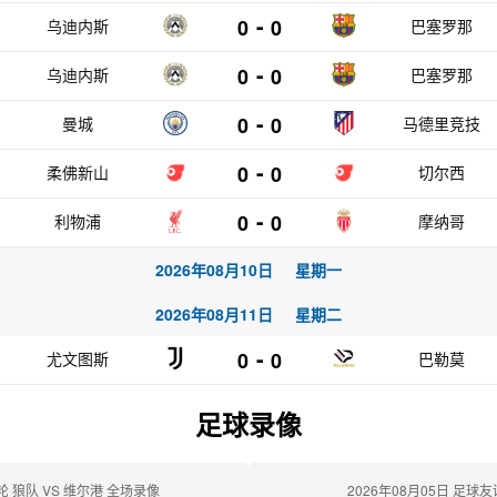
0
0
乌迪内斯
巴塞罗那
0
0
乌迪内斯
巴塞罗那
0
0
曼城
马德里竞技
0
0
柔佛新山
切尔西
0
0
利物浦
摩纳哥
2026年08月10日
星期一
2026年08月11日
星期二
0
0
尤文图斯
巴勒莫
足球录像
轮 狼队 VS 维尔港 全场录像
2026年08月05日 足球