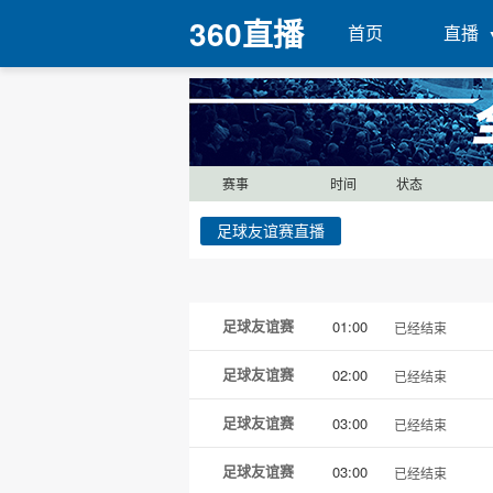
360直播
首页
直播
赛事
时间
状态
足球友谊赛直播
足球友谊赛
01:00
已经结束
足球友谊赛
02:00
已经结束
足球友谊赛
03:00
已经结束
足球友谊赛
03:00
已经结束